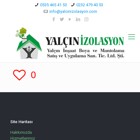
0535 465 41 53
0232 479 40 53
info@yalcinizolasyon.com
0
Site Haritası
Hakkımızda
Hizmetlerimiz