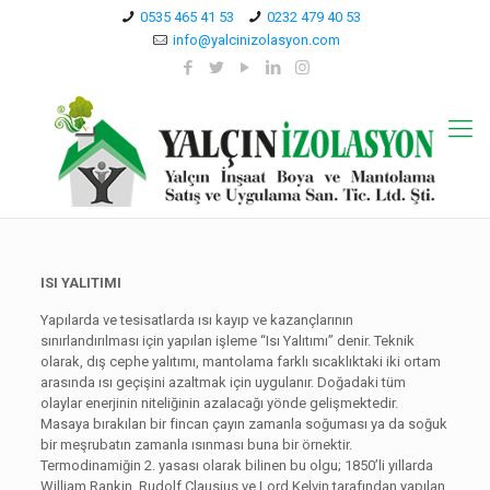
0535 465 41 53
0232 479 40 53
info@yalcinizolasyon.com
ISI YALITIMI
Yapılarda ve tesisatlarda ısı kayıp ve kazançlarının
sınırlandırılması için yapılan işleme “Isı Yalıtımı” denir. Teknik
olarak, dış cephe yalıtımı, mantolama farklı sıcaklıktaki iki ortam
arasında ısı geçişini azaltmak için uygulanır. Doğadaki tüm
olaylar enerjinin niteliğinin azalacağı yönde gelişmektedir.
Masaya bırakılan bir fincan çayın zamanla soğuması ya da soğuk
bir meşrubatın zamanla ısınması buna bir örnektir.
Termodinamiğin 2. yasası olarak bilinen bu olgu; 1850’li yıllarda
William Rankin, Rudolf Clausius ve Lord Kelvin tarafından yapılan