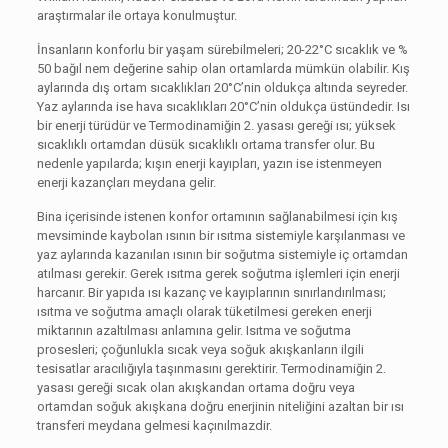
araştırmalar ile ortaya konulmuştur.
İnsanların konforlu bir yaşam sürebilmeleri; 20-22°C sıcaklık ve %
50 bağıl nem değerine sahip olan ortamlarda mümkün olabilir. Kış
aylarında dış ortam sıcaklıkları 20°C’nin oldukça altında seyreder.
Yaz aylarında ise hava sıcaklıkları 20°C’nin oldukça üstündedir. Isı
bir enerji türüdür ve Termodinamiğin 2. yasası gereği ısı; yüksek
sıcaklıklı ortamdan düsük sıcaklıklı ortama transfer olur. Bu
nedenle yapılarda; kışın enerji kayıpları, yazın ise istenmeyen
enerji kazançları meydana gelir.
Bina içerisinde istenen konfor ortamının sağlanabilmesi için kış
mevsiminde kaybolan ısının bir ısıtma sistemiyle karşılanması ve
yaz aylarında kazanılan ısının bir soğutma sistemiyle iç ortamdan
atılması gerekir. Gerek ısıtma gerek soğutma işlemleri için enerji
harcanır. Bir yapıda ısı kazanç ve kayıplarının sınırlandırılması;
ısıtma ve soğutma amaçlı olarak tüketilmesi gereken enerji
miktarının azaltılması anlamına gelir. Isıtma ve soğutma
prosesleri; çoğunlukla sıcak veya soğuk akışkanların ilgili
tesisatlar aracılığıyla taşınmasını gerektirir. Termodinamiğin 2.
yasası gereği sıcak olan akışkandan ortama doğru veya
ortamdan soğuk akışkana doğru enerjinin niteliğini azaltan bir ısı
transferi meydana gelmesi kaçınılmazdir.