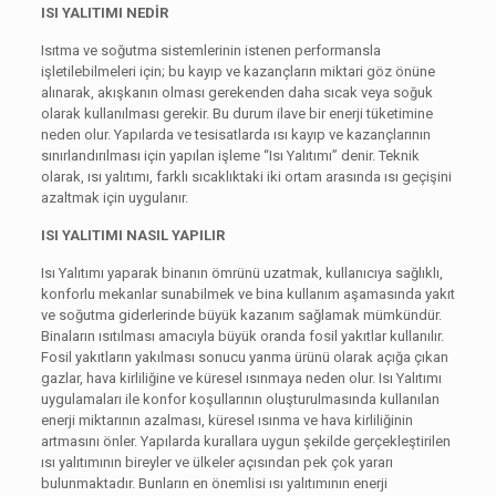
ISI YALITIMI NEDİR
Isıtma ve soğutma sistemlerinin istenen performansla
işletilebilmeleri için; bu kayıp ve kazançların miktari göz önüne
alınarak, akışkanın olması gerekenden daha sıcak veya soğuk
olarak kullanılması gerekir. Bu durum ilave bir enerji tüketimine
neden olur. Yapılarda ve tesisatlarda ısı kayıp ve kazançlarının
sınırlandırılması için yapılan işleme “Isı Yalıtımı” denir. Teknik
olarak, ısı yalıtımı, farklı sıcaklıktaki iki ortam arasında ısı geçişini
azaltmak için uygulanır.
ISI YALITIMI NASIL YAPILIR
Isı Yalıtımı yaparak binanın ömrünü uzatmak, kullanıcıya sağlıklı,
konforlu mekanlar sunabilmek ve bina kullanım aşamasında yakıt
ve soğutma giderlerinde büyük kazanım sağlamak mümkündür.
Binaların ısıtılması amacıyla büyük oranda fosil yakıtlar kullanılır.
Fosil yakıtların yakılması sonucu yanma ürünü olarak açığa çıkan
gazlar, hava kirliliğine ve küresel ısınmaya neden olur. Isı Yalıtımı
uygulamaları ile konfor koşullarının oluşturulmasında kullanılan
enerji miktarının azalması, küresel ısınma ve hava kirliliğinin
artmasını önler. Yapılarda kurallara uygun şekilde gerçekleştirilen
ısı yalıtımının bireyler ve ülkeler açısından pek çok yararı
bulunmaktadır. Bunların en önemlisi ısı yalıtımının enerji