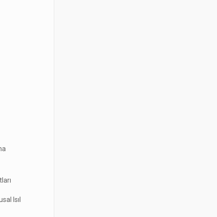
na
ları
sal Isıl