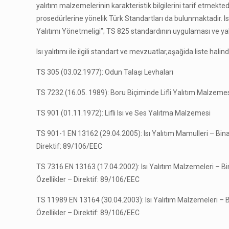
yalıtım malzemelerinin karakteristik bilgilerini tarif etmekt
prosedürlerine yönelik Türk Standartları da bulunmaktadir. Isı 
Yalıtımı Yönetmeligi”; TS 825 standardının uygulaması ve yal
Isı yalıtımı ile ilgili standart ve mevzuatlar,aşağida liste halind
TS 305 (03.02.1977): Odun Talaşı Levhaları
TS 7232 (16.05. 1989): Boru Biçiminde Lifli Yalıtım Malzeme
TS 901 (01.11.1972): Lifli Isı ve Ses Yalıtma Malzemesi
TS 901-1 EN 13162 (29.04.2005): Isı Yalıtım Mamulleri – Bina
Direktif: 89/106/EEC
TS 7316 EN 13163 (17.04.2002): Isı Yalıtım Malzemeleri – Bin
Özellikler – Direktif: 89/106/EEC
TS 11989 EN 13164 (30.04.2003): Isı Yalıtım Malzemeleri – B
Özellikler – Direktif: 89/106/EEC