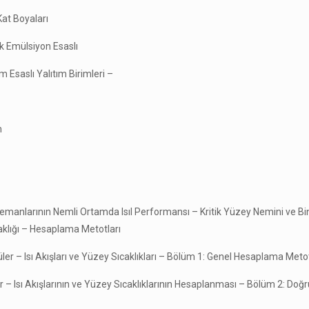
Kat Boyaları
ik Emülsiyon Esaslı
 Esaslı Yalıtım Birimleri –
m
Elemanlarının Nemli Ortamda Isıl Performansı – Kritik Yüzey Nemini ve Bi
aklığı – Hesaplama Metotları
ler – Isı Akışları ve Yüzey Sıcaklıkları – Bölüm 1: Genel Hesaplama Metot
– Isı Akışlarının ve Yüzey Sıcaklıklarının Hesaplanması – Bölüm 2: Doğru