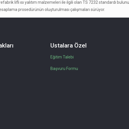
abrik lifli ısı yalıtım malzemeleri ile ilgili olan TS 7232 standardı bulun
bir hesaplama prosedürünün oluşturulması çalışmaları sürüyor.
kları
Ustalara Özel
Eğitim Talebi
Başvuru Formu