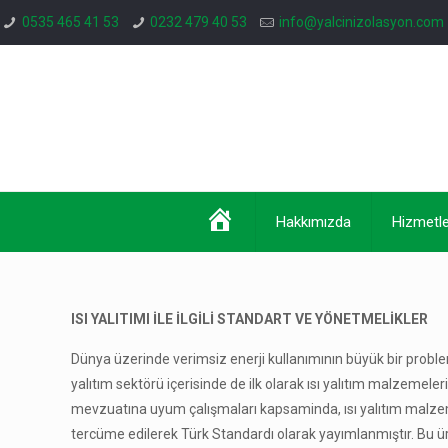
0535 465 41 53
0232 479 40 53
info@yalcinizolasyon.com
Anasayfa
Hakkımızda
Hizmetle
ISI YALITIMI İLE İLGİLİ STANDART VE YÖNETMELİKLER
Dünya üzerinde verimsiz enerji kullanımının büyük bir proble
yalıtım sektörü içerisinde de ilk olarak ısı yalıtım malzeme
mevzuatına uyum çalışmaları kapsaminda, ısı yalıtım malzemel
tercüme edilerek Türk Standardı olarak yayımlanmıştır. Bu ürü