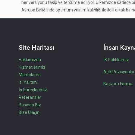
her versiyonu takip ve tercüme ediliyor. Ülkemizde sadece pref
Avrupa Birliği’nde optimum yalıtım kalınlığı ile ilgili ortak 
Site Haritası
İnsan Kayna
Hakkımızda
İK Politikamız
Hizmetlerimiz
Açık Pozisyonlar
Mantolama
Isı Yalıtımı
Başvuru Formu
İş Süreçlerimiz
Referanslar
Basında Biz
Bize Ulaşın