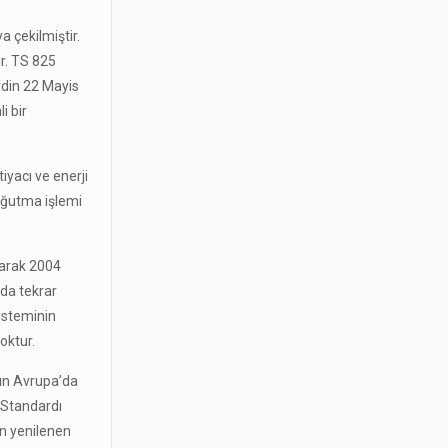
a çekilmiştir.
r. TS 825
ardin 22 Mayis
i bir
iyacı ve enerji
oğutma işlemi
olarak 2004
nda tekrar
sisteminin
oktur.
rın Avrupa’da
k Standardı
ın yenilenen