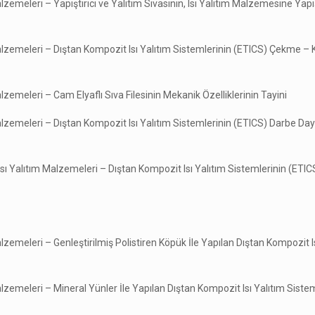
lzemeleri – Yapıştırıcı ve Yalıtım Sıvasının, Isı Yalıtım Malzemesine Ya
Malzemeleri – Dıştan Kompozit Isı Yalıtım Sistemlerinin (ETICS) Çekme 
lzemeleri – Cam Elyaflı Sıva Filesinin Mekanik Özelliklerinin Tayini
Malzemeleri – Dıştan Kompozit Isı Yalıtım Sistemlerinin (ETICS) Darbe Da
sı Yalıtım Malzemeleri – Dıştan Kompozit Isı Yalıtım Sistemlerinin (ETIC
lzemeleri – Genleştirilmiş Polistiren Köpük İle Yapılan Dıştan Kompozit I
lzemeleri – Mineral Yünler İle Yapılan Dıştan Kompozit Isı Yalıtım Siste